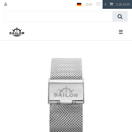
EUR
0
0,00 EUR
☰